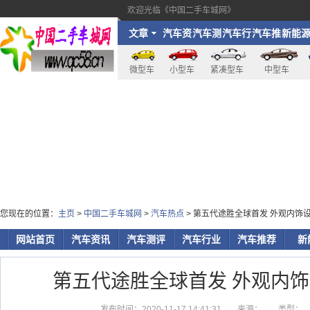
欢迎光临《中国二手车城网》
文章
汽车资
汽车测
汽车行
汽车推
新能
讯
评
业
荐
微型车
小型车
紧凑型车
中型车
您现在的位置：
主页
>
中国二手车城网
>
汽车热点
> 第五代途胜全球首发 外观内饰
网站首页
汽车资讯
汽车测评
汽车行业
汽车推荐
新
第五代途胜全球首发 外观内
发布时间：2020-11-17 14:41:31
来源：
类型：